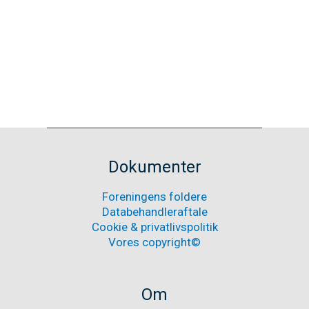
Medlemsfremgang
11. september 2022
Medlemsfremgang
Læs mere
Nyheder
Dokumenter
Foreningens foldere
Databehandleraftale
Cookie & privatlivspolitik
Vores copyright©
Om