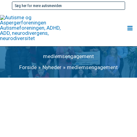
Gå
Søg
til
efter:
indholdet
medlemsengagement
Forside
Nyheder
medlemsengagement