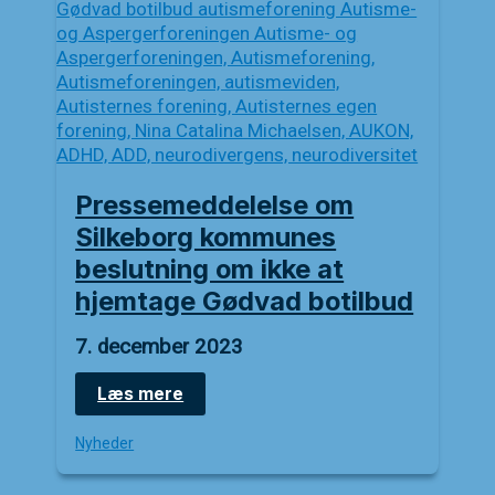
Pressemeddelelse om
Silkeborg kommunes
beslutning om ikke at
hjemtage Gødvad botilbud
7. december 2023
Pressemeddelelse
Læs mere
om
Silkeborg
Nyheder
kommunes
beslutning