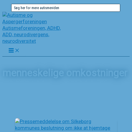
Gå
Søg
til
efter:
indholdet
menneskelige omkostninger
Forside
Nyheder
menneskelige omkostninger