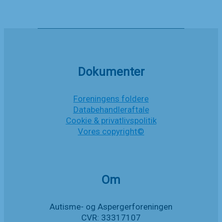
om
ikke
at
hjemtage
Gødvad
botilbud
Dokumenter
Foreningens foldere
Databehandleraftale
Cookie & privatlivspolitik
Vores copyright©
Om
Autisme- og Aspergerforeningen
CVR: 33317107