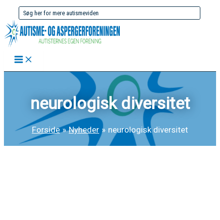
Gå
Søg
til
efter:
indholdet
neurologisk diversitet
Forside
Nyheder
neurologisk diversitet