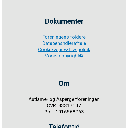
logo
Dokumenter
Foreningens foldere
Databehandleraftale
Cookie & privatlivspolitik
Vores copyright©
Om
Autisme- og Aspergerforeningen
CVR: 33317107
P-nr: 1016568763
Telefontid