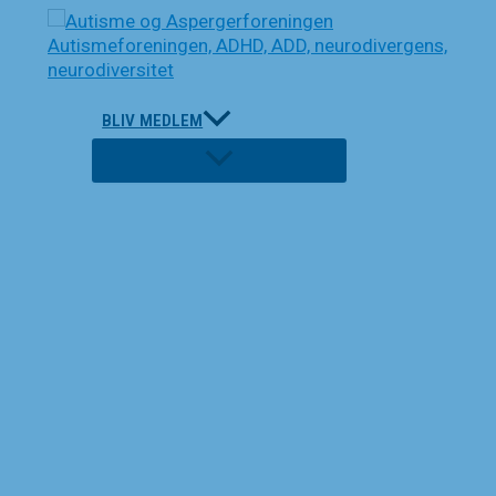
Gå
til
indholdet
BLIV MEDLEM