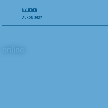
NYHEDER
AUKON 2027
online
Forside
Nyheder
online