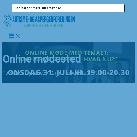
Gå
Søg
til
efter:
indholdet
Online mødested
Forside
Nyheder
Online mødested