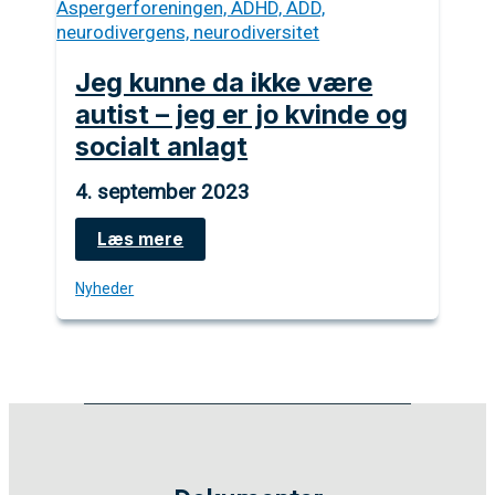
Jeg kunne da ikke være
autist – jeg er jo kvinde og
socialt anlagt
4. september 2023
Jeg
Læs mere
kunne
da
Nyheder
ikke
være
autist
–
jeg
er
jo
kvinde
og
socialt