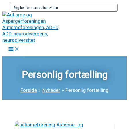
Gå
Søg
til
efter:
indholdet
Personlig fortælling
Forside
Nyheder
Personlig fortælling