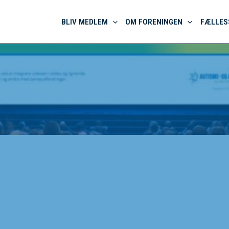
BLIV MEDLEM
OM FORENINGEN
FÆLLES