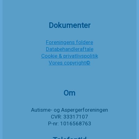
nedadgående
rute
til
moralsk
Dokumenter
og
etisk
forfald
Foreningens foldere
Databehandleraftale
Cookie & privatlivspolitik
Vores copyright©
Om
Autisme- og Aspergerforeningen
CVR: 33317107
P-nr: 1016568763