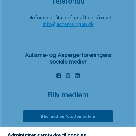
Telefontid
Telefonen er åben efter aftale på mail
info@asforeningen.dk
Autisme- og Aspergerforeningens
sociale medier
Bliv medlem
Bliv medlem/støttemedlem
Administrer samtykke til cookies