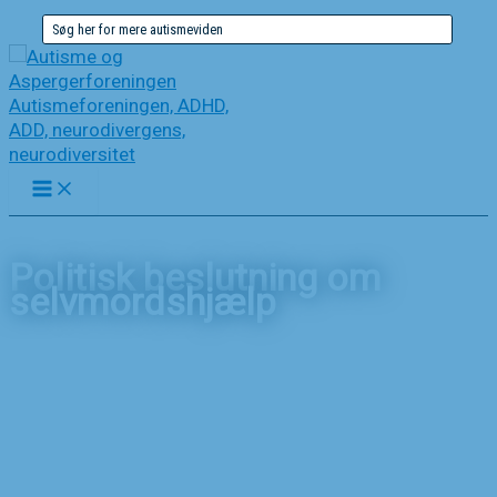
Gå
Søg
til
efter:
indholdet
Politisk beslutning om
selvmordshjælp
Forside
Nyheder
Politisk beslutning om selvmordshjælp