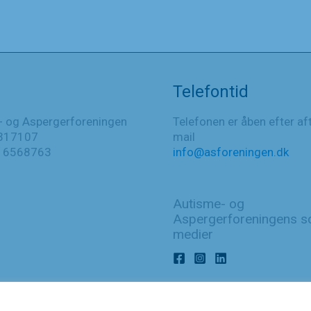
Telefontid
- og Aspergerforeningen
Telefonen er åben efter af
317107
mail
016568763
info@asforeningen.dk
Autisme- og
Aspergerforeningens so
medier