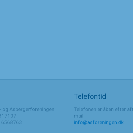
Telefontid
- og Aspergerforeningen
Telefonen er åben efter af
317107
mail
016568763
info@asforeningen.dk