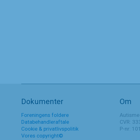
Tillægsinformation til iPSYCH
sagen
13. juni 2024
Tillægsinformation
Læs mere
til
iPSYCH
Nyheder
sagen
Dokumenter
Om
Foreningens foldere
Autisme
Databehandleraftale
CVR: 33
Cookie & privatlivspolitik
P-nr: 1
Vores copyright©