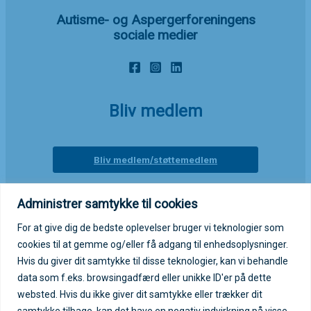
Autisme- og Aspergerforeningens
sociale medier
Bliv medlem
Bliv medlem/støttemedlem
Administrer samtykke til cookies
Login på medlemsportal
For at give dig de bedste oplevelser bruger vi teknologier som
cookies til at gemme og/eller få adgang til enhedsoplysninger.
Log ind på medlemsportal
Hvis du giver dit samtykke til disse teknologier, kan vi behandle
data som f.eks. browsingadfærd eller unikke ID'er på dette
websted. Hvis du ikke giver dit samtykke eller trækker dit
samtykke tilbage, kan det have en negativ indvirkning på visse