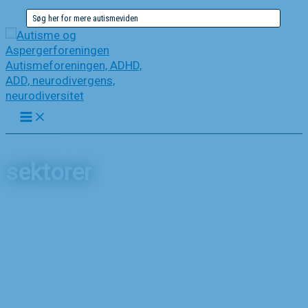
Gå
Søg
til
efter:
indholdet
sektorer
Forside
Nyheder
sektorer