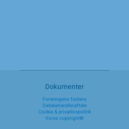
En historisk dag
19. juni 2024
En
Læs mere
historisk
dag
Nyheder
Dokumenter
Foreningens foldere
Databehandleraftale
Cookie & privatlivspolitik
Vores copyright©