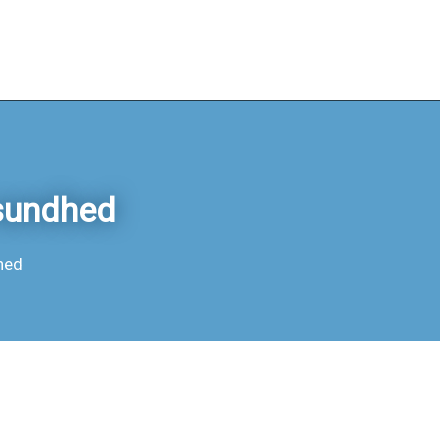
 sundhed
hed