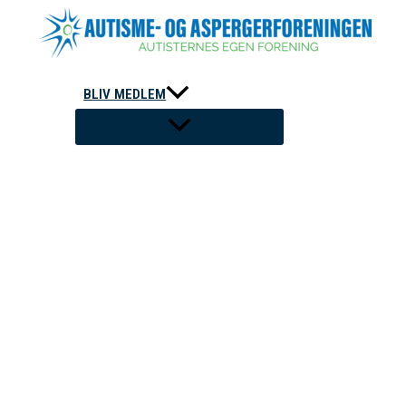
Gå
til
indholdet
BLIV MEDLEM