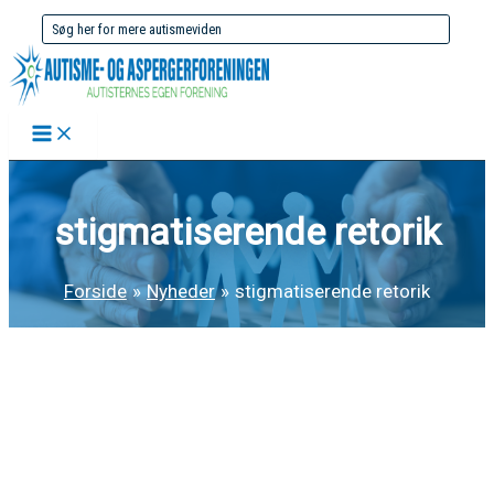
Gå
Søg
til
efter:
indholdet
stigmatiserende retorik
Forside
Nyheder
stigmatiserende retorik