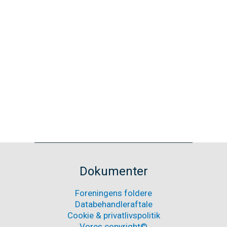
OK sponsoraftale
7. januar 2025
OK
Læs mere
sponsoraftale
Nyheder
Dokumenter
Foreningens foldere
Databehandleraftale
Cookie & privatlivspolitik
Vores copyright©