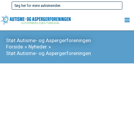
Gå
Søg
til
efter:
indholdet
Støt Autisme- og Aspergerforeningen
Forside
Nyheder
Støt Autisme- og Aspergerforeningen