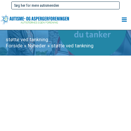
Gå
Søg
til
efter:
indholdet
støtte ved tankning
Forside
Nyheder
støtte ved tankning