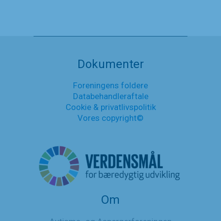
Møde
Læs mere
om
inklusionens
Nyheder
udfordringer
med
Socialdemokratiets
Dokumenter
Folkeskole-
og
Foreningens foldere
Handicapordfører
Databehandleraftale
Sara
Emil
Cookie & privatlivspolitik
Baaring
Vores copyright©
Om