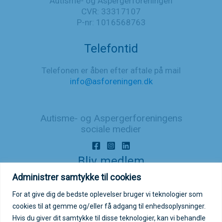
Autisme- og Aspergerforeningen
CVR: 33317107
P-nr: 1016568763
Telefontid
Telefonen er åben efter aftale på mail
info@asforeningen.dk
Autisme- og Aspergerforeningens
sociale medier
Bliv medlem
Administrer samtykke til cookies
Bliv medlem/støttemedlem
For at give dig de bedste oplevelser bruger vi teknologier som
cookies til at gemme og/eller få adgang til enhedsoplysninger.
Login på medlemsportal
Hvis du giver dit samtykke til disse teknologier, kan vi behandle