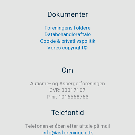
med
Autisme-
og
Dokumenter
Aspergerforeningen
og
Foreningens foldere
ønsker
Databehandleraftale
eksklusion
af
Cookie & privatlivspolitik
vores
Vores copyright©
landsformand
Om
Autisme- og Aspergerforeningen
CVR: 33317107
P-nr: 1016568763
Telefontid
Telefonen er åben efter aftale på mail
info@asforeningen.dk