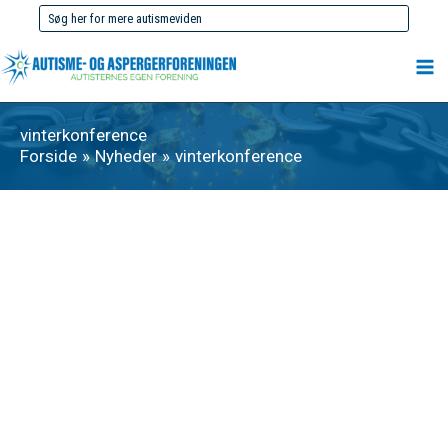
Gå
Søg
til
efter:
indholdet
vinterkonference
Forside
Nyheder
vinterkonference