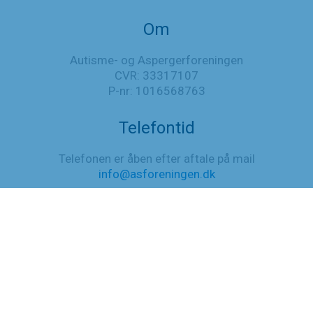
Om
Autisme- og Aspergerforeningen
CVR: 33317107
P-nr: 1016568763
Telefontid
Telefonen er åben efter aftale på mail
info@asforeningen.dk
Autisme- og Aspergerforeningens
sociale medier
Bliv medlem