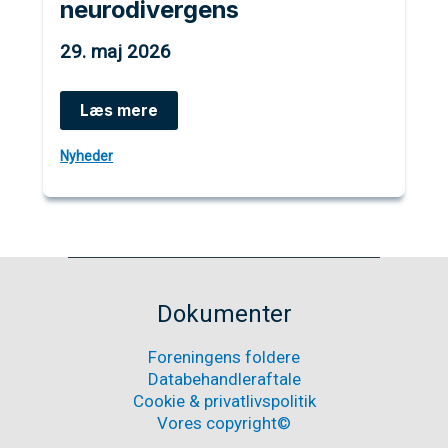
neurodivergens
29. maj 2026
Advarsel:
Læs mere
Autisme
må
Nyheder
ikke
opløses
i
begrebet
neurodivergens
Dokumenter
Foreningens foldere
Databehandleraftale
Cookie & privatlivspolitik
Vores copyright©