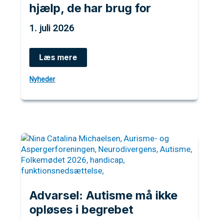
hjælp, de har brug for
1. juli 2026
Når
Læs mere
diagnoser
udvandes,
Nyheder
risikerer
autistiske
mennesker
at
miste
den
hjælp,
de
har
brug
for
Advarsel: Autisme må ikke
opløses i begrebet