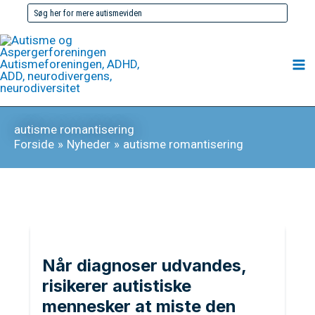
Gå
Søg
til
efter:
indholdet
autisme romantisering
Forside
Nyheder
autisme romantisering
Når diagnoser udvandes,
risikerer autistiske
mennesker at miste den