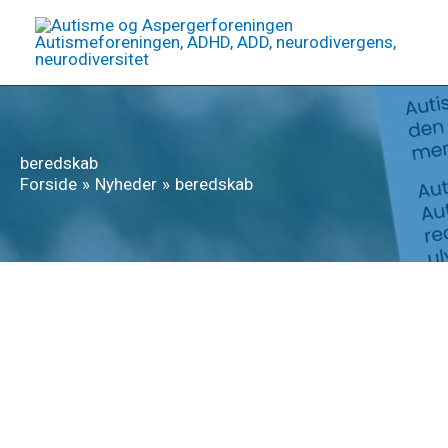
Gå
til
indholdet
beredskab
Forside
Nyheder
beredskab