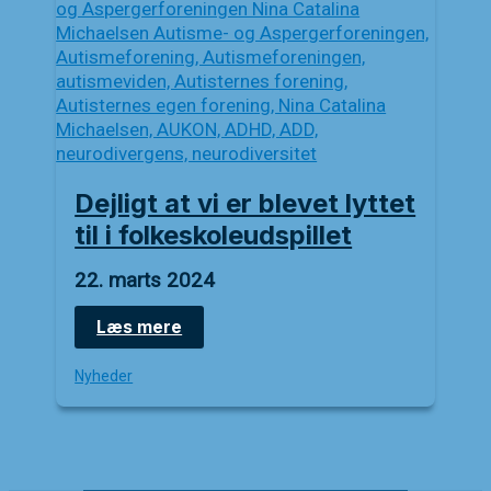
Dejligt at vi er blevet lyttet
til i folkeskoleudspillet
22. marts 2024
Dejligt
Læs mere
at
vi
Nyheder
er
blevet
lyttet
til
i
folkeskoleudspillet