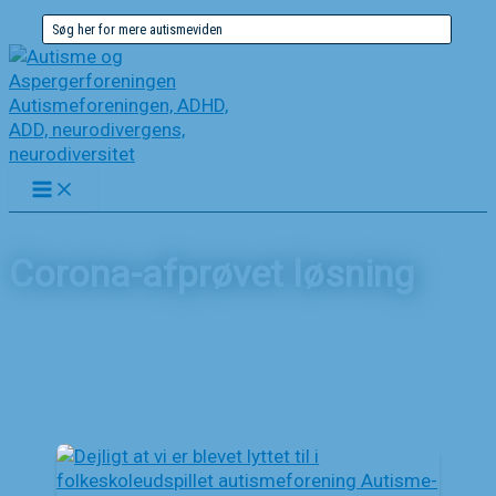
Gå
Søg
til
efter:
indholdet
Corona-afprøvet løsning
Forside
Nyheder
Corona-afprøvet løsning