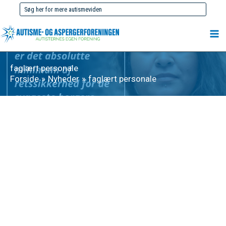
Gå
Søg
til
efter:
indholdet
faglært personale
Forside
Nyheder
faglært personale