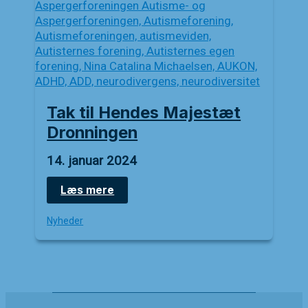
Tak til Hendes Majestæt
Dronningen
14. januar 2024
Tak
Læs mere
til
Hendes
Nyheder
Majestæt
Dronningen