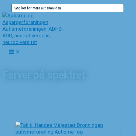
Gå
Søg
til
efter:
indholdet
Farver på spektret
Forside
Nyheder
Farver på spektret