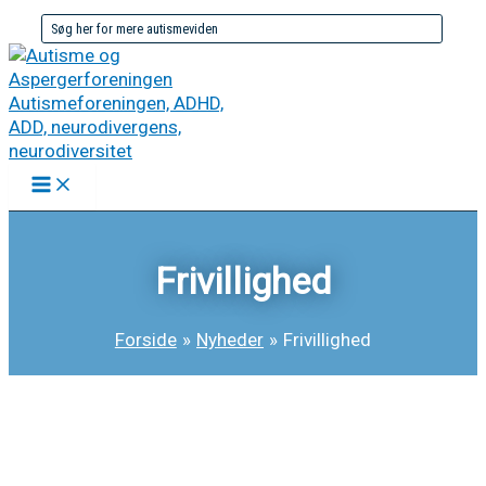
Gå
Søg
til
efter:
indholdet
Frivillighed
Forside
Nyheder
Frivillighed