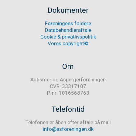
opløses
i
Dokumenter
begrebet
neurodivergens
Foreningens foldere
Databehandleraftale
Cookie & privatlivspolitik
Vores copyright©
Om
Autisme- og Aspergerforeningen
CVR: 33317107
P-nr: 1016568763
Telefontid
Telefonen er åben efter aftale på mail
info@asforeningen.dk