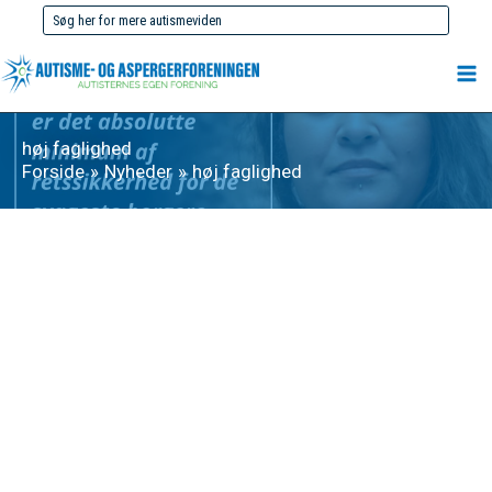
Gå
Søg
til
efter:
indholdet
høj faglighed
Forside
Nyheder
høj faglighed