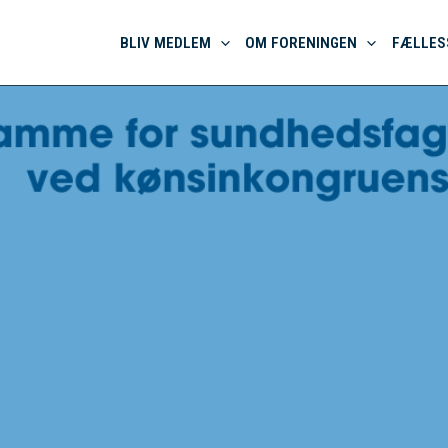
BLIV MEDLEM
OM FORENINGEN
FÆLLES