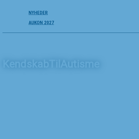
NYHEDER
AUKON 2027
KendskabTilAutisme
Forside
Nyheder
KendskabTilAutisme