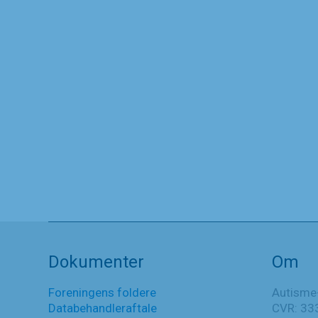
Tak til Hendes Majestæt
Dronningen
14. januar 2024
Tak
Læs mere
til
Hendes
Nyheder
Majestæt
Dokumenter
Om
Dronningen
Foreningens foldere
Autisme
Databehandleraftale
CVR: 33