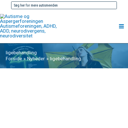
Gå
Søg
til
efter:
indholdet
ligebehandling
Forside
Nyheder
ligebehandling