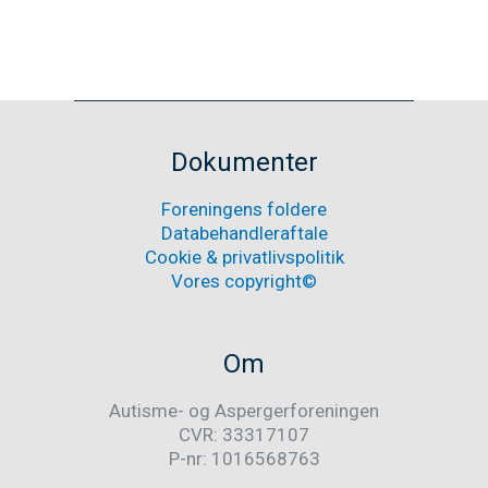
Advarsel:
Læs mere
Autisme
må
Nyheder
ikke
opløses
i
Dokumenter
begrebet
neurodivergens
Foreningens foldere
Databehandleraftale
Cookie & privatlivspolitik
Vores copyright©
Om
Autisme- og Aspergerforeningen
CVR: 33317107
P-nr: 1016568763