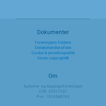
Hvordan
Læs mere
arbejder
Autisme-
Nyheder
og
Aspergerforeningen
med
Dokumenter
FN
´s
Foreningens foldere
verdensmål
Databehandleraftale
Cookie & privatlivspolitik
Vores copyright©
Om
Autisme- og Aspergerforeningen
CVR: 33317107
P-nr: 1016568763