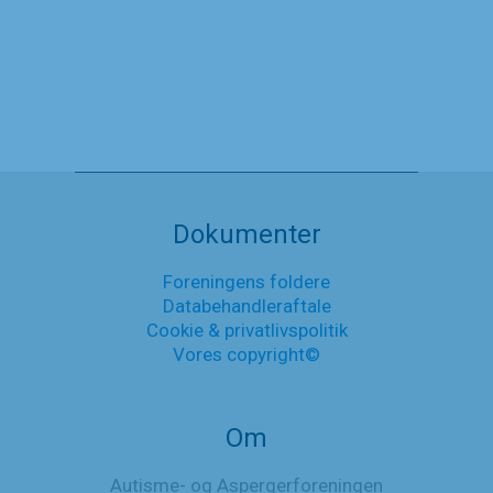
Kønsidentitet
10. november 2024
Ny
Læs mere
folder
om
Nyheder
Autisme
og
Kønsidentitet
Dokumenter
Foreningens foldere
Databehandleraftale
Cookie & privatlivspolitik
Vores copyright©
Om
Autisme- og Aspergerforeningen