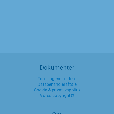
Debatindlæg om Gensidig
forsørgelsespligt
13. oktober 2021
Debatindlæg
Læs mere
om
Gensidig
Nyheder
forsørgelsespligt
Dokumenter
Foreningens foldere
Databehandleraftale
Cookie & privatlivspolitik
Vores copyright©