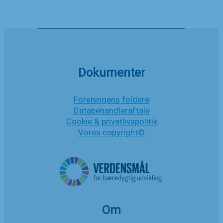
Høringssvar
Læs mere
af
’Vejledning
Høringer
om
sundhedsfaglig
hjælp
ved
kønsinkongruens’
Dokumenter
og
’Faglig
ramme
Foreningens foldere
for
Databehandleraftale
sundhedsfaglig
Cookie & privatlivspolitik
hjælp
Vores copyright©
ved
kønsinkongruens’
Om