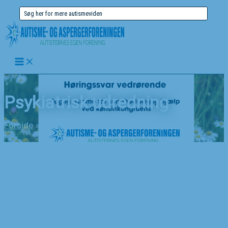
Gå
Søg
til
efter:
indholdet
Psykiatrisk udredning
Forside
Nyheder
Psykiatrisk udredning