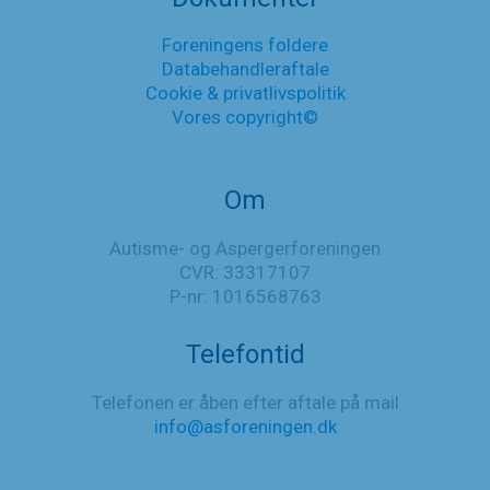
ved
kønsinkongruens’
Foreningens foldere
og
Databehandleraftale
’Faglig
ramme
Cookie & privatlivspolitik
for
Vores copyright©
sundhedsfaglig
hjælp
ved
Om
kønsinkongruens’
Autisme- og Aspergerforeningen
CVR: 33317107
P-nr: 1016568763
Telefontid
Telefonen er åben efter aftale på mail
info@asforeningen.dk