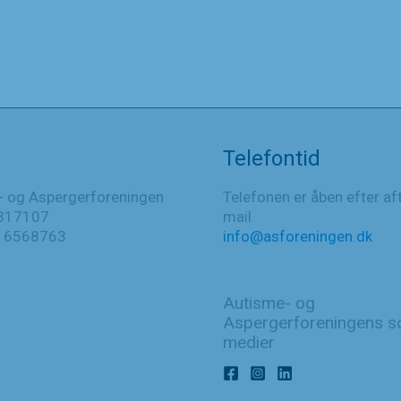
Telefontid
- og Aspergerforeningen
Telefonen er åben efter af
317107
mail
016568763
info@asforeningen.dk
Autisme- og
Aspergerforeningens so
medier