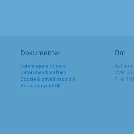
9. maj 2025
Kommer
Læs mere
en
statsminister
Nyheder
til
Dokumenter
Om
at
undskylde
for
Foreningens foldere
Autisme
kemisk
Databehandleraftale
CVR: 33
kastration
Cookie & privatlivspolitik
P-nr: 1
og
Vores copyright©
sterilisering
af
autistiske
mindreårige?