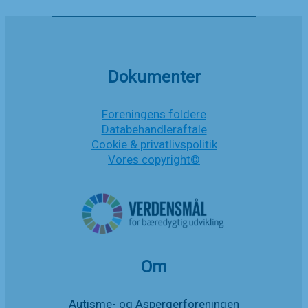
har
Nyheder
ret
til
at
blive
hørt
Dokumenter
Foreningens foldere
Databehandleraftale
Cookie & privatlivspolitik
Vores copyright©
Om
Autisme- og Aspergerforeningen