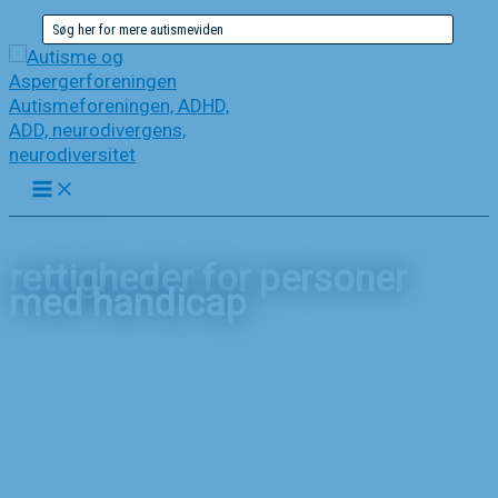
Gå
Søg
til
efter:
indholdet
rettigheder for personer
med handicap
Forside
Nyheder
rettigheder for personer med handicap