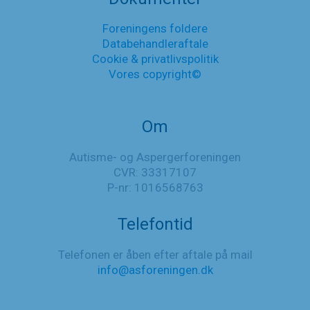
ved
kønsinkongruens’
Foreningens foldere
og
Databehandleraftale
’Faglig
ramme
Cookie & privatlivspolitik
for
Vores copyright©
sundhedsfaglig
hjælp
ved
Om
kønsinkongruens’
Autisme- og Aspergerforeningen
CVR: 33317107
P-nr: 1016568763
Telefontid
Telefonen er åben efter aftale på mail
info@asforeningen.dk