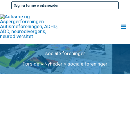
Gå
Søg
til
efter:
indholdet
sociale foreninger
Forside
Nyheder
sociale foreninger