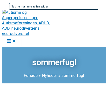
Gå
Søg
til
efter:
indholdet
sommerfugl
Forside
Nyheder
sommerfugl