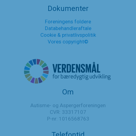
Poulsen
om
Dokumenter
socialpædagogisk
indsats
Foreningens foldere
i
Databehandleraftale
Aarhus
kommune
Cookie & privatlivspolitik
Vores copyright©
Om
Autisme- og Aspergerforeningen
CVR: 33317107
P-nr: 1016568763
Telefontid