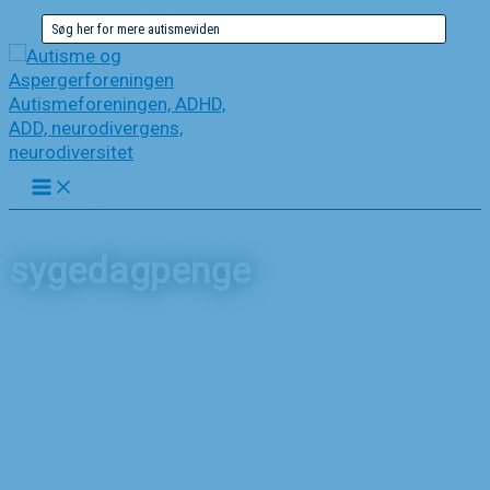
Gå
Søg
til
efter:
indholdet
sygedagpenge
Forside
Nyheder
sygedagpenge