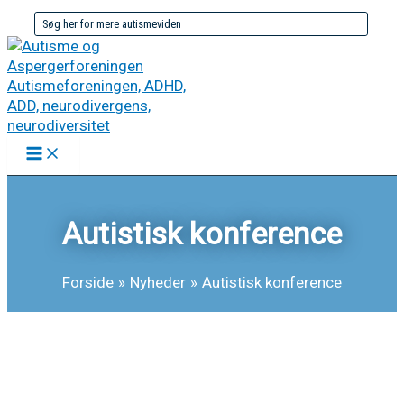
Gå
Søg
til
efter:
indholdet
Autistisk konference
Forside
Nyheder
Autistisk konference