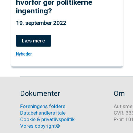
hvorfor gør politikerne
ingenting?
19. september 2022
Debatindlæg:
Læs mere
Aldrig
har
Nyheder
vi
talt
mere
om
psykiatri.
Men
hvorfor
Dokumenter
Om
gør
politikerne
Foreningens foldere
Autisme
ingenting?
Databehandleraftale
CVR: 33
Cookie & privatlivspolitik
P-nr: 1
Vores copyright©