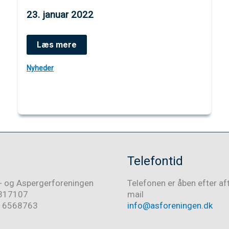
23. januar 2022
Landsformandens
Læs mere
debatindlæg
i
Nyheder
Politiken
søndag
23.01.2022
Telefontid
- og Aspergerforeningen
Telefonen er åben efter af
317107
mail
016568763
info@asforeningen.dk