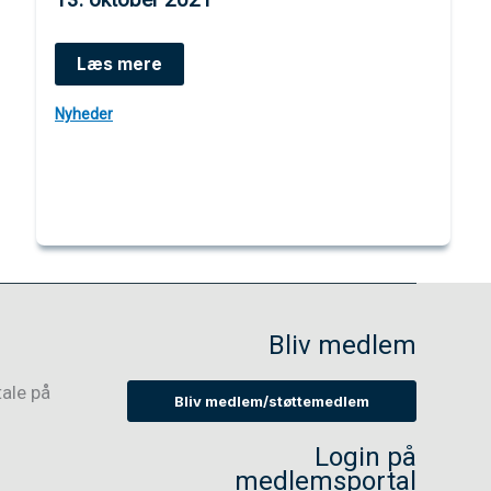
Debatindlæg
Læs mere
om
Gensidig
Nyheder
forsørgelsespligt
Bliv medlem
tale på
Bliv medlem/støttemedlem
Login på
medlemsportal