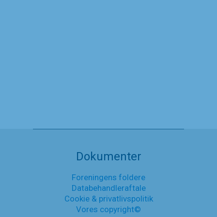
Silas Dam Prisen
9. februar 2024
Silas
Læs mere
Dam
Prisen
Nyheder
Dokumenter
Foreningens foldere
Databehandleraftale
Cookie & privatlivspolitik
Vores copyright©