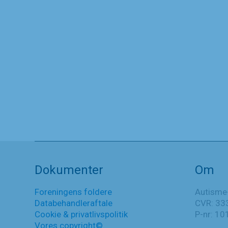
Åbent brev til
hovedbestyrelsen i
Landsforeningen Autisme
7. februar 2023
Åbent
Læs mere
brev
til
Nyheder
hovedbestyrelsen
Dokumenter
Om
i
Landsforeningen
Autisme
Foreningens foldere
Autisme
Databehandleraftale
CVR: 33
Cookie & privatlivspolitik
P-nr: 1
Vores copyright©