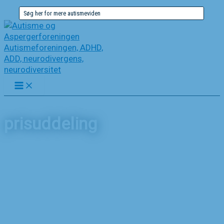
Gå
Søg
til
efter:
indholdet
prisuddeling
Forside
Nyheder
prisuddeling