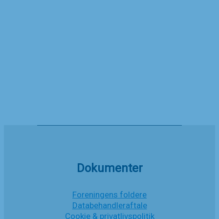
2024
Silas Dam Prisen
9. februar 2024
Silas
Læs mere
Dam
Prisen
Nyheder
Dokumenter
Foreningens foldere
Databehandleraftale
Cookie & privatlivspolitik