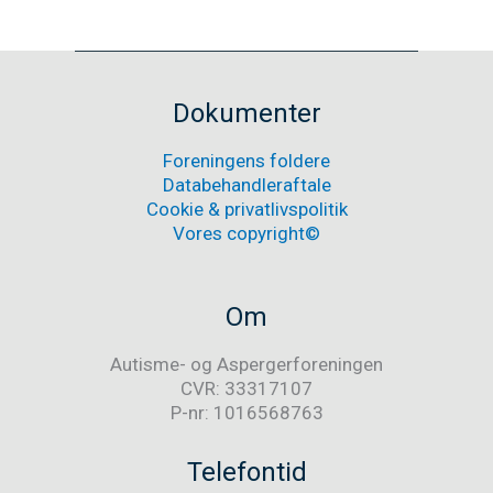
brev
til
Nyheder
hovedbestyrelsen
i
Landsforeningen
Dokumenter
Autisme
Foreningens foldere
Databehandleraftale
Cookie & privatlivspolitik
Vores copyright©
Om
Autisme- og Aspergerforeningen
CVR: 33317107
P-nr: 1016568763
Telefontid