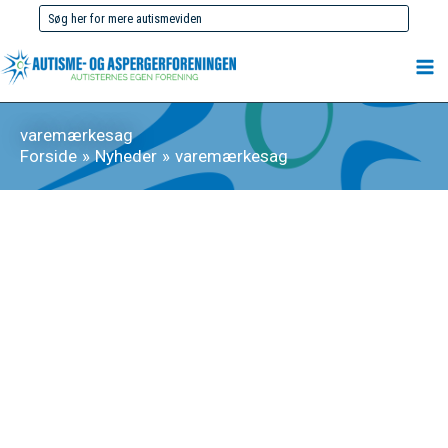
Gå
Søg
til
efter:
indholdet
varemærkesag
Forside
Nyheder
varemærkesag