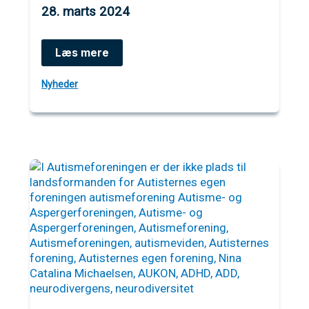
28. marts 2024
Høringssvar
Læs mere
fra
Autisme-
Nyheder
og
Aspergerforeningen