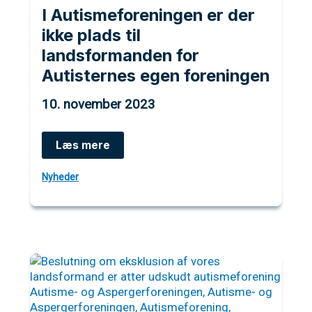
I Autismeforeningen er der
ikke plads til
landsformanden for
Autisternes egen foreningen
10. november 2023
I
Læs mere
Autismeforeningen
er
Nyheder
der
ikke
plads
til
landsformanden
for
Autisternes
egen
foreningen