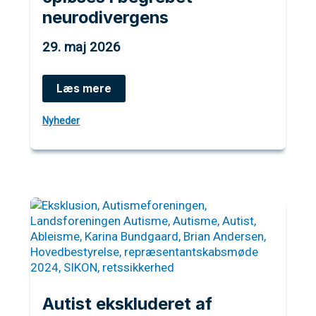
neurodivergens
29. maj 2026
Advarsel:
Læs mere
Autisme
må
Nyheder
ikke
opløses
i
begrebet
neurodivergens
Autist ekskluderet af