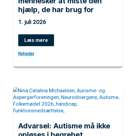
mennesker at miste den
hjælp, de har brug for
1. juli 2026
Når
Læs mere
diagnoser
udvandes,
Nyheder
risikerer
autistiske
mennesker
at
miste
den
hjælp,
de
har
brug
for
Advarsel: Autisme må ikke
opløses i begrebet