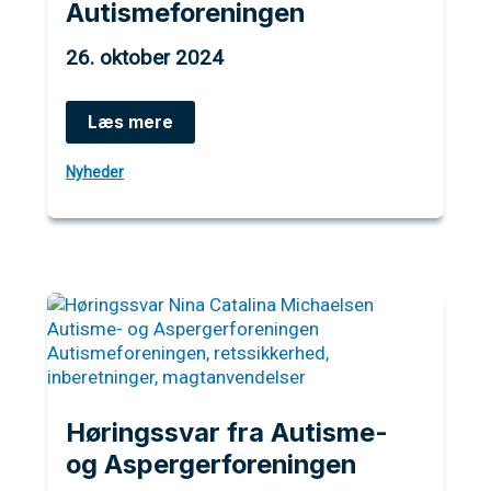
Autismeforeningen
26. oktober 2024
Autist
Læs mere
ekskluderet
af
Nyheder
Autismeforeningen
Høringssvar fra Autisme-
og Aspergerforeningen