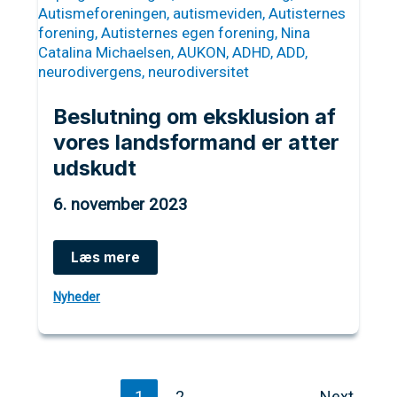
Beslutning om eksklusion af
vores landsformand er atter
udskudt
6. november 2023
Beslutning
Læs mere
om
eksklusion
Nyheder
af
vores
landsformand
er
atter
udskudt
1
2
Next
→