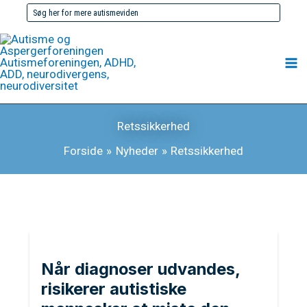
Gå
Søg
til
efter:
indholdet
Retssikkerhed
Forside
Nyheder
Retssikkerhed
Når diagnoser udvandes,
risikerer autistiske